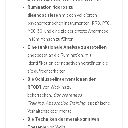
Rumination rigoros zu
diagnostizieren
mit den validierten
psychometrischen Instrumenten (RRS, PTQ,
MCQ-30) und eine zielgerichtete Anamnese
in fünf Achsen zu führen
Eine funktionale Analyse zu erstellen
,
angepasst an die Rumination, mit
Identifikation der negativen Verstärker, die
sie aufrechterhalten
Die Schlüsselinterventionen der
RFCBT
von Watkins zu
beherrschen:
Concreteness
Training
,
Absorption Training
, spezifische
Verhaltensexperimente
Die Techniken der metakognitiven
Therapie
von Wells