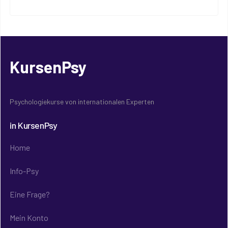
KursenPsy
Psychologiekurse von internationalen Experten
in KursenPsy
Home
Info-Psy
Eine Frage?
Mein Konto