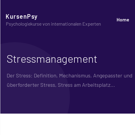
KursenPsy
Home
Psychologiekurse von internationalen Experten
Stressmanagement
Der Stress: Definition, Mechanismus, Angepasster und
überforderter Stress, Stress am Arbeitsplatz...