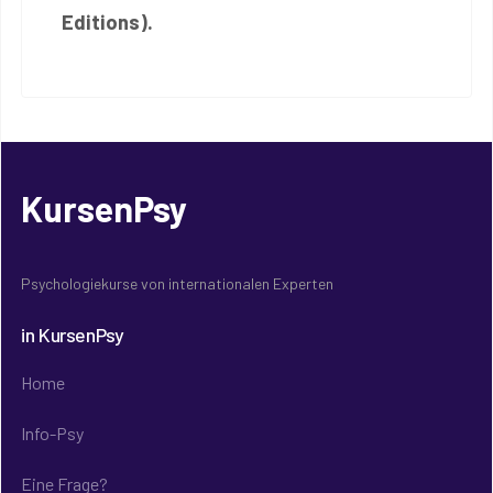
Editions).
KursenPsy
Psychologiekurse von internationalen Experten
in KursenPsy
Home
Info-Psy
Eine Frage?