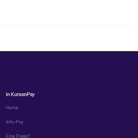
in KursenPsy
Home
Info-Psy
Eine Frage?