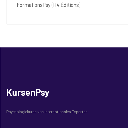
FormationsPsy (H4 Éditions)
KursenPsy
Psychologiekurse von internationalen Experten