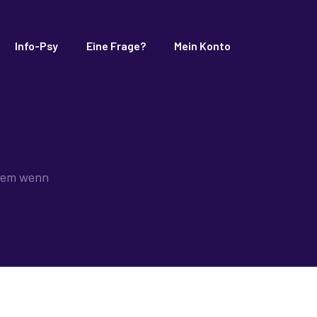
Info-Psy
Eine Frage?
Mein Konto
llem wenn