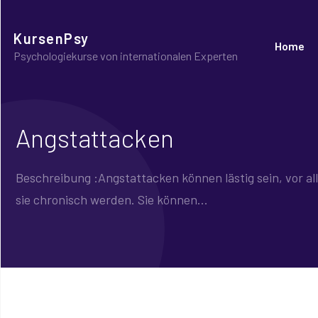
KursenPsy
Home
Psychologiekurse von internationalen Experten
Angstattacken
Beschreibung :Angstattacken können lästig sein, vor a
sie chronisch werden. Sie können...