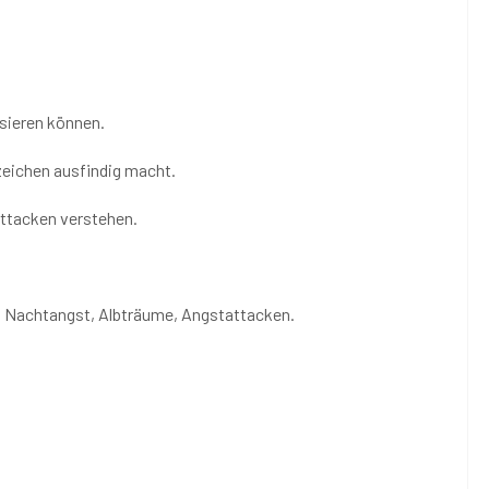
sieren können.
zeichen ausfindig macht.
attacken verstehen.
g, Nachtangst, Albträume, Angstattacken.