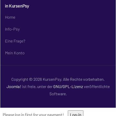
in KursenPsy
Home
Info-Psy
Eine Frage?
Mein Konto
Copyright © 2026 KursenPsy. Alle Rechte vorbehalten.
Joomla!
ist freie, unter der
GNU/GPL-Lizenz
veröffentlichte
Software.
Please log in first for your payment!